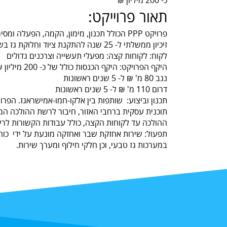
תאור פרוייקט:
פרויקט PPP הכולל תכנון, מימון, הקמה, הפעלה ומסירה של צנרת חלוקת גז למפעלים.
זיכיון ממשלתי ל- 25 שנה להתקנת ציוד וחלוקת גז בשני אזורי חלוקה: נגב ודרום
לקוח: לקוחות קצה: מפעלי תעשייה וצרכנים גדולים
היקף הפרויקט: היקף הכנסות כולל של כ- 200 מיליון ₪ ל- 5 שנים ראשונות
נגב 80 מ' ₪ ל- 5 שנים ראשונות
דרום 110 מ' ₪ ל- 5 שנים ראשונות
תכנון וביצוע: שותפות בין אלקו-חמו-אמישראגז. הפר
תוכנית עסקית ברחבי האזור, חיבור לרשת ההולכה המ
ההולכה עד לקוחות הקצה, כולל עבודות הקשורות לריש
תפעול: שירות אחזקת שבר ואחזקה מונעת על ידי כוח
במערכות גז טבעי, וכן חלקי חילוף ומערך שירות.