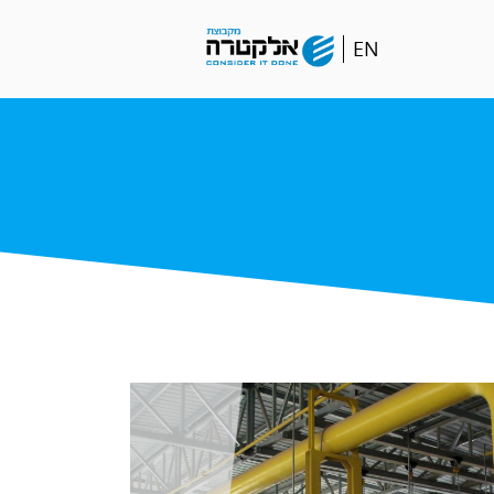
Go
EN
to
english
language